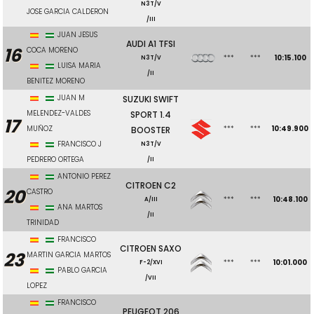
N3T/V
JOSE GARCIA CALDERON
/III
JUAN JESUS
AUDI A1 TFSI
16
COCA MORENO
***
***
10:15.100
N3T/V
LUISA MARIA
/II
BENITEZ MORENO
JUAN M
SUZUKI SWIFT
MELENDEZ-VALDES
SPORT 1.4
17
MUÑOZ
***
***
10:49.900
BOOSTER
FRANCISCO J
N3T/V
PEDRERO ORTEGA
/II
ANTONIO PEREZ
CITROEN C2
20
CASTRO
***
***
10:48.100
A/III
ANA MARTOS
/II
TRINIDAD
FRANCISCO
CITROEN SAXO
23
MARTIN GARCIA MARTOS
***
***
10:01.000
F-2/XVI
PABLO GARCIA
/VII
LOPEZ
FRANCISCO
PEUGEOT 206