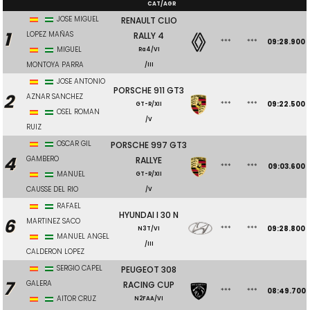
CAT/AGR
JOSE MIGUEL
RENAULT CLIO
1
LOPEZ MAÑAS
RALLY 4
***
***
09:28.900
MIGUEL
Ra4/VI
MONTOYA PARRA
/III
JOSE ANTONIO
PORSCHE 911 GT3
2
AZNAR SANCHEZ
***
***
09:22.500
GT-R/XII
OSEL ROMAN
/V
RUIZ
OSCAR GIL
PORSCHE 997 GT3
4
GAMBERO
RALLYE
***
***
09:03.600
MANUEL
GT-R/XII
CAUSSE DEL RIO
/V
RAFAEL
HYUNDAI I 30 N
6
MARTINEZ SACO
***
***
09:28.800
N3T/VI
MANUEL ANGEL
/III
CALDERON LOPEZ
SERGIO CAPEL
PEUGEOT 308
7
GALERA
RACING CUP
***
***
08:49.700
AITOR CRUZ
N2FAA/VI