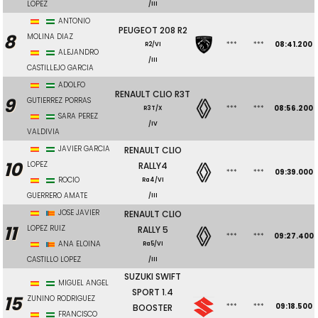
LOPEZ
/III
ANTONIO
PEUGEOT 208 R2
8
MOLINA DIAZ
***
***
08:41.200
R2/VI
ALEJANDRO
/III
CASTILLEJO GARCIA
ADOLFO
RENAULT CLIO R3T
9
GUTIERREZ PORRAS
***
***
08:56.200
R3T/X
SARA PEREZ
/IV
VALDIVIA
JAVIER GARCIA
RENAULT CLIO
10
LOPEZ
RALLY4
***
***
09:39.000
ROCIO
Ra4/VI
GUERRERO AMATE
/III
JOSE JAVIER
RENAULT CLIO
11
LOPEZ RUIZ
RALLY 5
***
***
09:27.400
ANA ELOINA
Ra5/VI
CASTILLO LOPEZ
/III
SUZUKI SWIFT
MIGUEL ANGEL
SPORT 1.4
15
ZUNINO RODRIGUEZ
***
***
09:18.500
BOOSTER
FRANCISCO