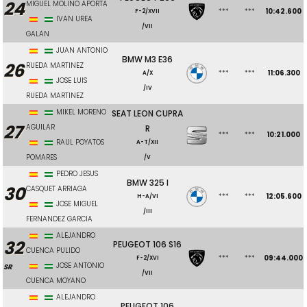
24
MIGUEL MOLINO APORTA
***
***
10:42.600
F-2/XVII
IVAN UREA
/VII
GALAN
JUAN ANTONIO
BMW M3 E36
26
RUEDA MARTINEZ
***
***
11:06.300
A/X
JOSE LUIS
/IV
RUEDA MARTINEZ
MIKEL MORENO
SEAT LEON CUPRA
27
AGUILAR
R
***
***
10:21.000
RAUL POYATOS
A-T/XII
POMARES
/V
PEDRO JESUS
BMW 325 I
30
CASQUET ARRIAGA
***
***
12:05.600
H-A/VI
JOSE MIGUEL
/III
FERNANDEZ GARCIA
ALEJANDRO
32
PEUGEOT 106 S16
CUENCA PULIDO
***
***
09:44.000
F-2/XVI
JOSE ANTONIO
SR
/VII
CUENCA MOYANO
ALEJANDRO
PEUGEOT 106