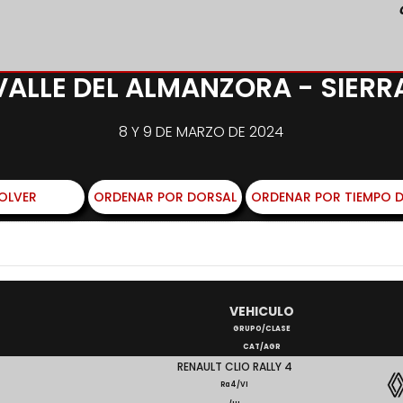
VALLE DEL ALMANZORA - SIERR
8 Y 9 DE MARZO DE 2024
OLVER
ORDENAR POR DORSAL
ORDENAR POR TIEMPO D
VEHICULO
GRUPO/CLASE
CAT/AGR
RENAULT CLIO RALLY 4
Ra4/VI