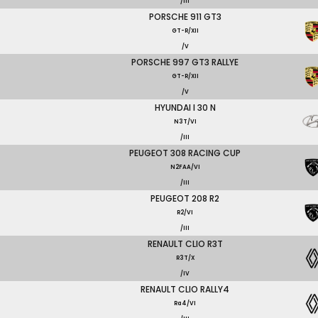
/III
PORSCHE 911 GT3
GT-R/XII
/V
PORSCHE 997 GT3 RALLYE
GT-R/XII
/V
HYUNDAI I 30 N
N3T/VI
/III
PEUGEOT 308 RACING CUP
N2FAA/VI
/III
PEUGEOT 208 R2
R2/VI
/III
RENAULT CLIO R3T
R3T/X
/IV
RENAULT CLIO RALLY4
Ra4/VI