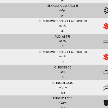
/III
RENAULT CLIO RALLY 5
Ra5/VI
/III
SUZUKI SWIFT SPORT 1.4 BOOSTER
N3T/V
/III
AUDI A1 TFSI
N3T/V
/II
SUZUKI SWIFT SPORT 1.4 BOOSTER
N3T/V
/II
CITROEN C2
A/III
/II
CITROEN SAXO
F-2/XVI
/VII
PEUGEOT 206
F-2/XVII