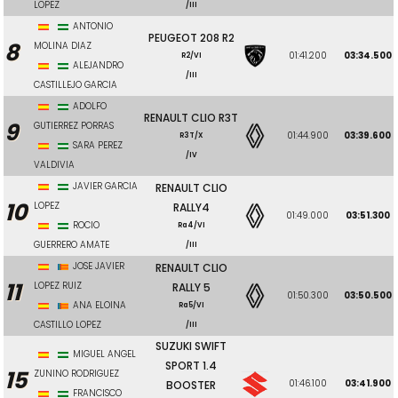
LOPEZ
/III
ANTONIO
PEUGEOT 208 R2
8
MOLINA DIAZ
01:41.200
03:34.500
R2/VI
ALEJANDRO
/III
CASTILLEJO GARCIA
ADOLFO
RENAULT CLIO R3T
9
GUTIERREZ PORRAS
01:44.900
03:39.600
R3T/X
SARA PEREZ
/IV
VALDIVIA
JAVIER GARCIA
RENAULT CLIO
10
LOPEZ
RALLY4
01:49.000
03:51.300
ROCIO
Ra4/VI
GUERRERO AMATE
/III
JOSE JAVIER
RENAULT CLIO
11
LOPEZ RUIZ
RALLY 5
01:50.300
03:50.500
ANA ELOINA
Ra5/VI
CASTILLO LOPEZ
/III
SUZUKI SWIFT
MIGUEL ANGEL
SPORT 1.4
15
ZUNINO RODRIGUEZ
01:46.100
03:41.900
BOOSTER
FRANCISCO