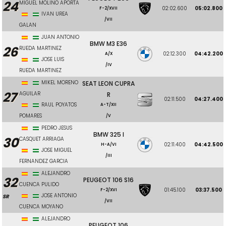
24
MIGUEL MOLINO APORTA
02:02.600
05:02.800
F-2/XVII
IVAN UREA
/VII
GALAN
JUAN ANTONIO
BMW M3 E36
26
RUEDA MARTINEZ
02:12.300
04:42.200
A/X
JOSE LUIS
/IV
RUEDA MARTINEZ
MIKEL MORENO
SEAT LEON CUPRA
27
AGUILAR
R
02:11.500
04:27.400
RAUL POYATOS
A-T/XII
POMARES
/V
PEDRO JESUS
BMW 325 I
30
CASQUET ARRIAGA
02:11.400
04:42.500
H-A/VI
JOSE MIGUEL
/III
FERNANDEZ GARCIA
ALEJANDRO
32
PEUGEOT 106 S16
CUENCA PULIDO
01:45.100
03:37.500
F-2/XVI
JOSE ANTONIO
SR
/VII
CUENCA MOYANO
ALEJANDRO
PEUGEOT 106