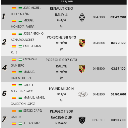
CAT/AGR
JOSE MIGUEL
RENAULT CLIO
1
LOPEZ MAÑAS
RALLY 4
01:47.100
03:42.200
MIGUEL
Ra4/VI
MONTOYA PARRA
/III
JOSE ANTONIO
PORSCHE 911 GT3
2
AZNAR SANCHEZ
01:34.100
03:20.100
GT-R/XII
OSEL ROMAN
/V
RUIZ
OSCAR GIL
PORSCHE 997 GT3
4
GAMBERO
RALLYE
01:41.800
03:37.100
MANUEL
GT-R/XII
CAUSSE DEL RIO
/V
RAFAEL
HYUNDAI I 30 N
6
MARTINEZ SACO
01:48.100
03:50.600
N3T/VI
MANUEL ANGEL
/III
CALDERON LOPEZ
SERGIO CAPEL
PEUGEOT 308
7
GALERA
RACING CUP
01:40.800
03:31.200
AITOR CRUZ
N2FAA/VI