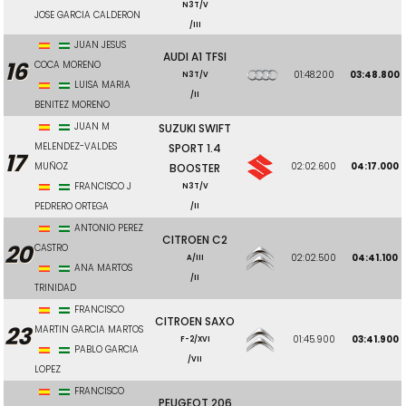
N3T/V
JOSE GARCIA CALDERON
/III
JUAN JESUS
AUDI A1 TFSI
16
COCA MORENO
01:48.200
03:48.800
N3T/V
LUISA MARIA
/II
BENITEZ MORENO
JUAN M
SUZUKI SWIFT
MELENDEZ-VALDES
SPORT 1.4
17
MUÑOZ
02:02.600
04:17.000
BOOSTER
FRANCISCO J
N3T/V
PEDRERO ORTEGA
/II
ANTONIO PEREZ
CITROEN C2
20
CASTRO
02:02.500
04:41.100
A/III
ANA MARTOS
/II
TRINIDAD
FRANCISCO
CITROEN SAXO
23
MARTIN GARCIA MARTOS
01:45.900
03:41.900
F-2/XVI
PABLO GARCIA
/VII
LOPEZ
FRANCISCO
PEUGEOT 206