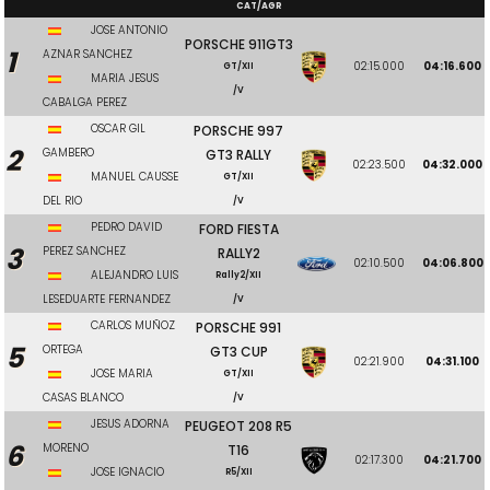
CAT/AGR
JOSE ANTONIO
PORSCHE 911GT3
1
AZNAR SANCHEZ
02:15.000
04:16.600
GT/XII
MARIA JESUS
/V
CABALGA PEREZ
OSCAR GIL
PORSCHE 997
2
GAMBERO
GT3 RALLY
02:23.500
04:32.000
MANUEL CAUSSE
GT/XII
DEL RIO
/V
PEDRO DAVID
FORD FIESTA
3
PEREZ SANCHEZ
RALLY2
02:10.500
04:06.800
ALEJANDRO LUIS
Rally2/XII
LESEDUARTE FERNANDEZ
/V
CARLOS MUÑOZ
PORSCHE 991
5
ORTEGA
GT3 CUP
02:21.900
04:31.100
JOSE MARIA
GT/XII
CASAS BLANCO
/V
JESUS ADORNA
PEUGEOT 208 R5
6
MORENO
T16
02:17.300
04:21.700
JOSE IGNACIO
R5/XII