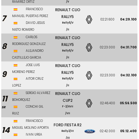
RAMIREZ ORTIZ
/V
FRANCISCO
RENAULT CLIO
7
MANUEL PUERTAS PEREZ
RALLY5
02:21.600
04:29.100
DAVID JESUS
Rally5/V
NIETO ROMERO
/II
CARLOS
RENAULT CLIO
8
RODRIGUEZ GONZALEZ
RALLY5
02:23.000
04:31.700
ALEJANDRO
Rally5/V
CASTILLEJO GARCIA
/II
JOSE LUIS
RENAULT CLIO
9
MORENO PEREZ
RALLY5
02:23.300
04:32.100
AITOR CRUZ
Rally5/V
LOPEZ
/II
SERGIO ALVAREZ
RENAULT CLIO
11
BOHORQUEZ
CUP2
02:46.400
05:56.500
CONCHI GIL
SR
F-2/XVII
RUIZ
/VII
FRANCISCO
FORD FIESTA R2
14
MIGUEL MOLINO APORTA
02:42.000
05:12.400
Rally2/VI
IVAN UREA
/III