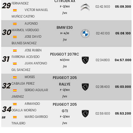
CITROEN AX
29
FERNANDEZ
02:42.900
05:09.300
F-2/XVI
VICTOR MANUEL
/VII
MUÑOZ CASTRO
ALFONSO
BMW E30
30
MARMOL VERDUGO
02:40.100
05:08.100
H-A/XI
JOSE DAVID
/IV
BULNES SANCHEZ
JOSE RUBEN
PEUGEOT 207RC
31
FARRONA ACEVEDO
02:34.800
04:57.000
N3/VIII
JUAN ANTONIO
/III
GIL SANCHEZ
MOISES
PEUGEOT 205
32
CABALGA PEREZ
RALLYE
02:38.400
05:03.000
SERGIO AGUILAR
F-2/XVI
JIMENEZ
/VII
ARMANDO
PEUGEOT 205
34
OGALLA MORENO
GTI
02:59.600
05:53.200
MARIO GARRIDO
SR
F-2/XVI
TINAJERO
/VII