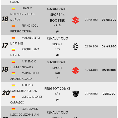
GALAN
JUAN M
SUZUKI SWIFT
MELENDEZ-VALDES
SPORT 14
16
MUÑOZ
02:42.500
05:08.500
BOOSTER
FRANCISCO J
N3T/V
PEDRERO ORTEGA
/II
MANUEL REYES
RENAULT CLIO
17
MARTINEZ
SPORT
02:30.900
04:49.900
RAQUEL LEIVA
N/IV
MARTIN
/II
ANASTASIO
SUZUKI SWIFT
18
JIMENEZ NEVADO
SPORT
02:44.400
05:10.300
MARTA LUCIA
N/II
ALCAIDE ALGABA
/I
ALBERTO
PEUGEOT 206 XS
20
DOMINGUEZ ARENAS
02:42.200
05:11.700
A/III
JOSE LUIS LOPEZ
/II
CARRASCO
JOSE RAMON
RENAULT CLIO
LLEDO GOMEZ-MILLAN