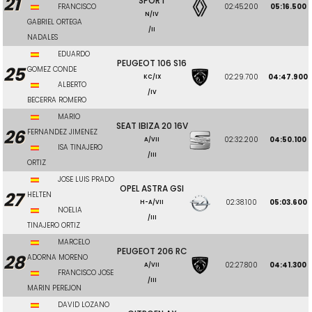
21
SPORT
FRANCISCO
02:45.200
05:16.500
N/IV
GABRIEL ORTEGA
/II
NADALES
EDUARDO
PEUGEOT 106 S16
25
GOMEZ CONDE
02:29.700
04:47.900
KC/IX
ALBERTO
/IV
BECERRA ROMERO
MARIO
SEAT IBIZA 20 16V
26
FERNANDEZ JIMENEZ
02:32.200
04:50.100
A/VII
ISA TINAJERO
/III
ORTIZ
JOSE LUIS PRADO
OPEL ASTRA GSI
27
HELTEN
02:38.100
05:03.600
H-A/VII
NOELIA
/III
TINAJERO ORTIZ
MARCELO
PEUGEOT 206 RC
28
ADORNA MORENO
02:27.800
04:41.300
A/VII
FRANCISCO JOSE
/III
MARIN PEREJON
DAVID LOZANO