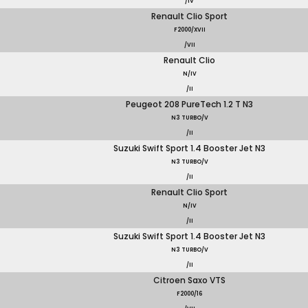
/IV
Renault Clio Sport
F2000/XVII
/VII
Renault Clio
N/IV
/II
Peugeot 208 PureTech 1.2 T N3
N3 TURBO/V
/II
Suzuki Swift Sport 1.4 Booster Jet N3
N3 TURBO/V
/II
Renault Clio Sport
N/IV
/II
Suzuki Swift Sport 1.4 Booster Jet N3
N3 TURBO/V
/II
Citroen Saxo VTS
F2000/16