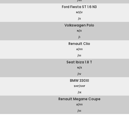
/VII
Ford Fiesta ST 1.6 N3
N3/V
/II
Volkswagen Polo
N/II
/I
Renault Clio
A/VII
/III
Seat Ibiza 1.8 T
N/X
/IV
BMW 330XI
SHF/SHF
/IX
Renault Megane Coupe
A/VII
/III