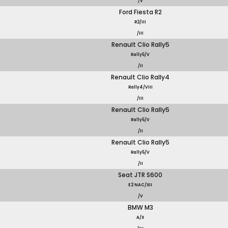
/V
Ford Fiesta R2
R2/III
/III
Renault Clio Rally5
Rally5/V
/II
Renault Clio Rally4
Rally4/VIII
/III
Renault Clio Rally5
Rally5/V
/II
Renault Clio Rally5
Rally5/V
/II
Seat JTR S600
E2 NAC/XII
/V
BMW M3
A/X