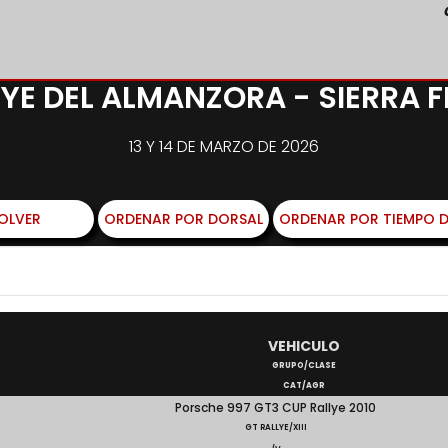
LLYE DEL ALMANZORA - SIERRA F
13 Y 14 DE MARZO DE 2026
OLVER
ORDENAR POR DORSAL
ORDENAR POR TIEMPO D
VEHICULO
GRUPO/CLASE
CAT/AGR
Porsche 997 GT3 CUP Rallye 2010
GT RALLYE/XIII