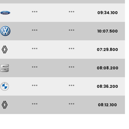
***
***
09:34.100
***
***
10:07.500
***
***
07:29.800
***
***
08:08.200
***
***
08:36.200
***
***
08:12.100