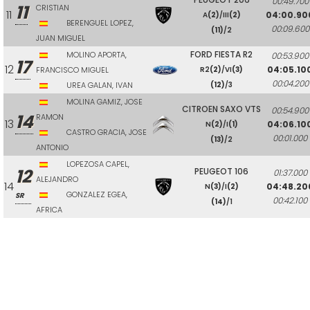
00:49.700
11
CRISTIAN
11
04:00.90
A
(2)
/III
(2)
BERENGUEL LOPEZ,
00:09.600
(11)
/2
JUAN MIGUEL
FORD FIESTA R2
MOLINO APORTA,
00:53.900
17
12
04:05.10
FRANCISCO MIGUEL
R2
(2)
/VI
(3)
00:04.200
UREA GALAN, IVAN
(12)
/3
MOLINA GAMIZ, JOSE
CITROEN SAXO VTS
00:54.900
14
RAMON
13
04:06.10
N
(2)
/I
(1)
CASTRO GRACIA, JOSE
00:01.000
(13)
/2
ANTONIO
LOPEZOSA CAPEL,
12
PEUGEOT 106
01:37.000
ALEJANDRO
14
04:48.20
N
(3)
/I
(2)
GONZALEZ EGEA,
SR
00:42.100
(14)
/1
AFRICA