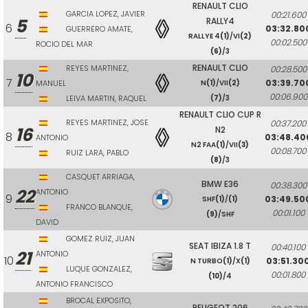
RENAULT CLIO
GARCIA LOPEZ, JAVIER
00:21.600
5
RALLY4
6
03:32.80
GUERRERO AMATE,
RALLYE 4
(1)
/VI
(2)
00:02.500
ROCIO DEL MAR
(6)
/3
RENAULT CLIO
REYES MARTINEZ,
00:28.500
10
7
03:39.70
MANUEL
N
(1)
/VII
(2)
00:06.900
LEIVA MARTIN, RAQUEL
(7)
/3
RENAULT CLIO CUP R
REYES MARTINEZ, JOSE
00:37.200
16
N2
8
03:48.40
ANTONIO
N2 FAA
(1)
/VII
(3)
00:08.700
RUIZ LARA, PABLO
(8)
/3
CASQUET ARRIAGA,
BMW E36
00:38.300
22
ANTONIO
9
03:49.50
SHF
(1)
/
(1)
FRANCO BLANQUE,
00:01.100
(9)
/SHF
DAVID
GOMEZ RUIZ, JUAN
SEAT IBIZA 1.8 T
00:40.100
21
ANTONIO
10
03:51.30
N TURBO
(1)
/X
(1)
LUQUE GONZALEZ,
00:01.800
(10)
/4
ANTONIO FRANCISCO
BROCAL EXPOSITO,
PEUGEOT 206