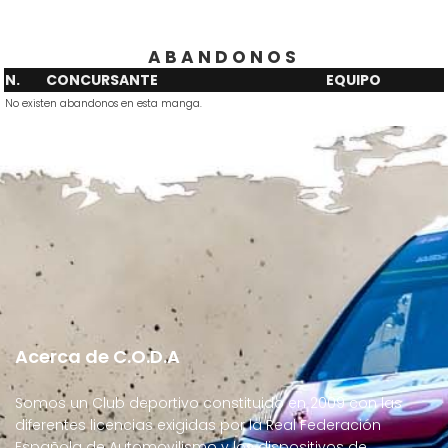
ABANDONOS
N.
CONCURSANTE
EQUIPO
No existen abandonos en esta manga.
Acerca de C.O.D.A
Somos un Club deportivo constituido en 2009 con las
diferentes licencias exigidas por la Real Federación
Española de Automovilismo y los dispositivos de