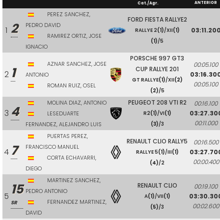
ANTERIOR
Cat./Agr.
PEREZ SANCHEZ,
FORD FIESTA RALLYE2
2
PEDRO DAVID
1
03:11.20
RALLYE 2
(1)
/XII
(1)
RAMIREZ ORTIZ, JOSE
(1)
/5
IGNACIO
PORSCHE 997 GT3
AZNAR SANCHEZ, JOSE
00:05.100
1
CUP RALLYE 201
2
03:16.30
ANTONIO
GT RALLYE
(1)
/XII
(2)
00:05.100
ROMAN RUIZ, OSEL
(2)
/5
PEUGEOT 208 VTI R2
MOLINA DIAZ, ANTONIO
00:16.100
4
3
03:27.30
LESEDUARTE
R2
(1)
/VI
(1)
00:11.000
FERNANDEZ, ALEJANDRO LUIS
(3)
/3
PUERTAS PEREZ,
RENAULT CLIO RALLY5
00:16.500
7
FRANCISCO MANUEL
4
03:27.70
RALLYE 5
(1)
/III
(1)
CORTA ECHAVARRI,
00:00.400
(4)
/2
DIEGO
MARTINEZ SANCHEZ,
15
RENAULT CLIO
00:19.100
PEDRO ANTONIO
5
03:30.30
A
(1)
/VII
(1)
FERNANDEZ MARTINEZ,
SR
00:02.600
(5)
/3
DAVID