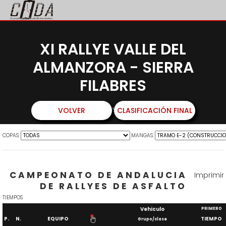
XI RALLYE VALLE DEL
ALMANZORA - SIERRA
FILABRES
07 Y 08 DE MARZO DE 2025
VOLVER
CLASIFICACIÓN FINAL
COPAS:
MANGAS:
CAMPEONATO DE ANDALUCIA
Imprimir
DE RALLYES DE ASFALTO
TIEMPOS
Vehiculo
PRIMERO
P.
N.
EQUIPO
TIEMPO
Grupo/clase