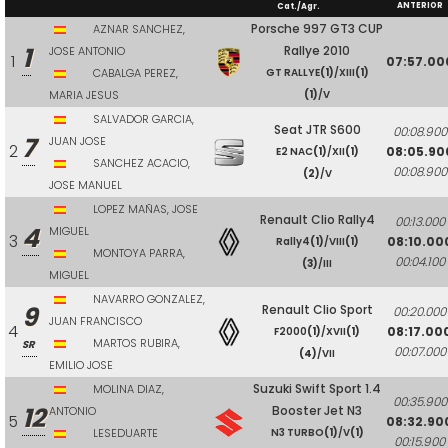
ANTERIOR
Cat./Agr.
Porsche 997 GT3 CUP
AZNAR SANCHEZ,
1
Rallye 2010
JOSE ANTONIO
1
07:57.00
CABALGA PEREZ,
GT RALLYE
(1)
/XIII
(1)
MARIA JESUS
(1)
/V
SALVADOR GARCIA,
Seat JTR S600
00:08.900
7
JUAN JOSE
2
08:05.90
E2 NAC
(1)
/XII
(1)
SANCHEZ ACACIO,
00:08.900
(2)
/V
JOSE MANUEL
LOPEZ MAÑAS, JOSE
Renault Clio Rally4
00:13.000
4
MIGUEL
3
08:10.00
Rally4
(1)
/VIII
(1)
MONTOYA PARRA,
00:04.100
(3)
/III
MIGUEL
NAVARRO GONZALEZ,
9
Renault Clio Sport
00:20.000
JUAN FRANCISCO
4
08:17.00
F2000
(1)
/XVII
(1)
MARTOS RUBIRA,
SR
00:07.000
(4)
/VII
EMILIO JOSE
Suzuki Swift Sport 1.4
MOLINA DIAZ,
00:35.900
12
Booster Jet N3
ANTONIO
5
08:32.90
LESEDUARTE
N3 TURBO
(1)
/V
(1)
00:15.900