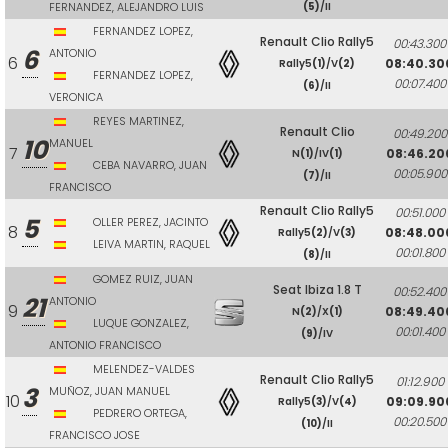
FERNANDEZ, ALEJANDRO LUIS
(5)
/II
FERNANDEZ LOPEZ,
Renault Clio Rally5
00:43.300
6
ANTONIO
6
08:40.30
Rally5
(1)
/V
(2)
FERNANDEZ LOPEZ,
00:07.400
(6)
/II
VERONICA
REYES MARTINEZ,
Renault Clio
00:49.200
10
MANUEL
7
08:46.20
N
(1)
/IV
(1)
CEBA NAVARRO, JUAN
00:05.900
(7)
/II
FRANCISCO
Renault Clio Rally5
00:51.000
5
OLLER PEREZ, JACINTO
8
08:48.00
Rally5
(2)
/V
(3)
LEIVA MARTIN, RAQUEL
00:01.800
(8)
/II
GOMEZ RUIZ, JUAN
Seat Ibiza 1.8 T
00:52.400
21
ANTONIO
9
08:49.40
N
(2)
/X
(1)
LUQUE GONZALEZ,
00:01.400
(9)
/IV
ANTONIO FRANCISCO
MELENDEZ-VALDES
Renault Clio Rally5
01:12.900
3
MUÑOZ, JUAN MANUEL
10
09:09.90
Rally5
(3)
/V
(4)
PEDRERO ORTEGA,
00:20.500
(10)
/II
FRANCISCO JOSE