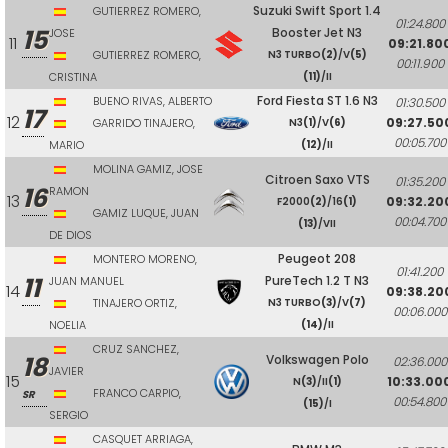
Suzuki Swift Sport 1.4
GUTIERREZ ROMERO,
01:24.800
15
Booster Jet N3
JOSE
11
09:21.80
GUTIERREZ ROMERO,
N3 TURBO
(2)
/V
(5)
00:11.900
CRISTINA
(11)
/II
Ford Fiesta ST 1.6 N3
BUENO RIVAS, ALBERTO
01:30.500
17
12
09:27.50
GARRIDO TINAJERO,
N3
(1)
/V
(6)
00:05.700
MARIO
(12)
/II
MOLINA GAMIZ, JOSE
Citroen Saxo VTS
01:35.200
16
RAMON
13
09:32.20
F2000
(2)
/16
(1)
GAMIZ LUQUE, JUAN
00:04.700
(13)
/VII
DE DIOS
Peugeot 208
MONTERO MORENO,
01:41.200
11
PureTech 1.2 T N3
JUAN MANUEL
14
09:38.20
TINAJERO ORTIZ,
N3 TURBO
(3)
/V
(7)
00:06.000
NOELIA
(14)
/II
CRUZ SANCHEZ,
18
Volkswagen Polo
02:36.000
JAVIER
15
10:33.00
N
(3)
/II
(1)
FRANCO CARPIO,
SR
00:54.800
(15)
/I
SERGIO
CASQUET ARRIAGA,