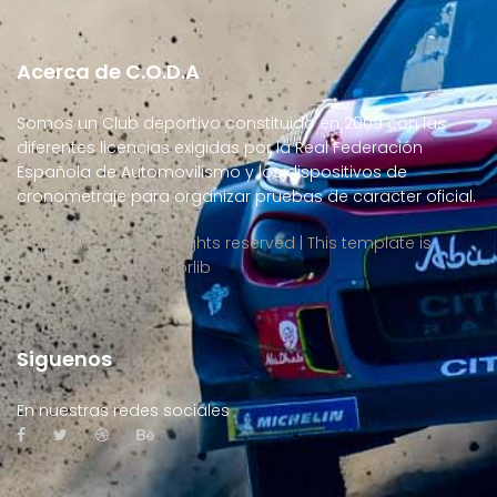
Acerca de C.O.D.A
Somos un Club deportivo constituido en 2009 con las
diferentes licencias exigidas por la Real Federación
Española de Automovilismo y los dispositivos de
cronometraje para organizar pruebas de caracter oficial.
Copyright ©
2026 All rights reserved | This template is
made with
by
Colorlib
Siguenos
En nuestras redes sociales