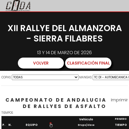
XII RALLYE DEL ALMANZORA
- SIERRA FILABRES
13 Y 14 DE MARZO DE 2026
VOLVER
CLASIFICACIÓN FINAL
COPAS:
MANGAS:
CAMPEONATO DE ANDALUCIA
Imprimir
DE RALLYES DE ASFALTO
TIEMPOS
Vehiculo
PRIMERO
P.
N.
EQUIPO
TIEMPO
Grupo/clase