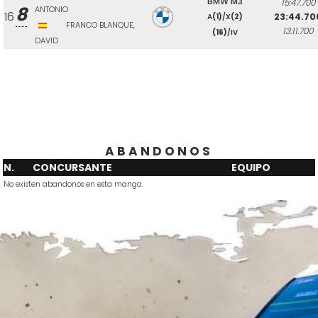
BMW M3
15:47.700
8
ANTONIO
16
23:44.70
A
(1)
/X
(2)
FRANCO BLANQUE,
13:11.700
(16)
/IV
DAVID
ABANDONOS
N.
CONCURSANTE
EQUIPO
No existen abandonos en esta manga.