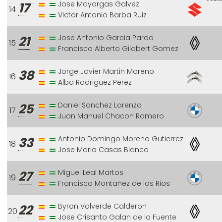
Jose Mayorgas Galvez
17
14
Victor Antonio Barba Ruiz
Jose Antonio Garcia Pardo
21
15
Francisco Alberto Gilabert Gomez
Jorge Javier Martin Moreno
38
16
Alba Rodriguez Perez
Daniel Sanchez Lorenzo
25
17
Juan Manuel Chacon Romero
Antonio Domingo Moreno Gutierrez
33
18
Jose Maria Casas Blanco
Miguel Leal Martos
27
19
Francisco Montañez de los Rios
Byron Valverde Calderon
22
20
Jose Crisanto Galan de la Fuente