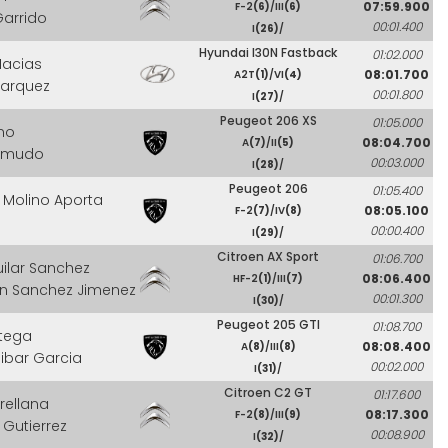
07:59.900
F-2
(6)
/III
(6)
Garrido
00:01.400
I
(26)
/
Hyundai I30N Fastback
01:02.000
Macias
08:01.700
A2T
(1)
/VI
(4)
arquez
00:01.800
I
(27)
/
Peugeot 206 XS
01:05.000
ano
08:04.700
A
(7)
/II
(5)
ermudo
00:03.000
I
(28)
/
Peugeot 206
01:05.400
 Molino Aporta
08:05.100
F-2
(7)
/IV
(8)
00:00.400
I
(29)
/
Citroen AX Sport
01:06.700
uilar Sanchez
08:06.400
HF-2
(1)
/III
(7)
n Sanchez Jimenez
00:01.300
I
(30)
/
Peugeot 205 GTI
01:08.700
rtega
08:08.400
A
(8)
/III
(8)
ibar Garcia
00:02.000
I
(31)
/
Citroen C2 GT
01:17.600
rellana
08:17.300
F-2
(8)
/III
(9)
 Gutierrez
00:08.900
I
(32)
/