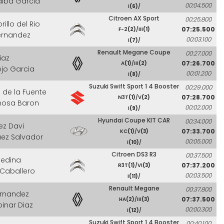
lalba Garcia
00:04.500
I
(6)
/
Citroen AX Sport
00:25.800
rillo del Rio
07:25.500
F-2
(2)
/III
(1)
ernandez
00:03.100
I
(7)
/
Renault Megane Coupe
00:27.000
iaz
07:26.700
A
(1)
/III
(2)
ejo Garcia
00:01.200
I
(8)
/
Suzuki Swift Sport 1 4 Booster
00:29.000
n de la Fuente
07:28.700
N3T
(1)
/V
(2)
inosa Baron
00:02.000
I
(9)
/
Hyundai Coupe KIT CAR
00:34.000
ez Davi
07:33.700
KC
(1)
/V
(3)
uez Salvador
00:05.000
I
(10)
/
Citroen DS3 R3
00:37.500
Medina
07:37.200
R3T
(1)
/VI
(3)
 Caballero
00:03.500
I
(11)
/
Renault Megane
00:37.800
ernandez
07:37.500
HA
(2)
/III
(3)
pinar Diaz
00:00.300
I
(12)
/
Suzuki Swift Sport 1 4 Booster
00:40.100