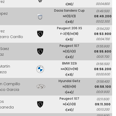
rez
00:04.800
I
(39)
/
Dacia Sandero Cup
01:49.500
opez
08:49.200
N3
(1)
/I
(1)
00:02.300
I
(40)
/
Peugeot 206 XS
01:54.200
rez
08:53.900
F-2
(11)
/III
(13)
zarro Carrillo
00:04.700
I
(41)
/
Peugeot 107
01:55.900
 Saez
08:55.600
N
(2)
/I
(2)
iaz
00:01.700
I
(42)
/
BMW 323i
01:56.500
Martin
08:56.200
HA
(5)
/IV
(10)
aeza
00:00.600
I
(43)
/
Hyundai Getz
01:58.400
on Campillo
08:58.100
N
(3)
/II
(9)
nco Garcia
00:01.900
I
(44)
/
Peugeot 107
02:11.600
tos
09:11.300
N
(4)
/I
(3)
abaneda
00:13.200
I
(45)
/
03:11.600