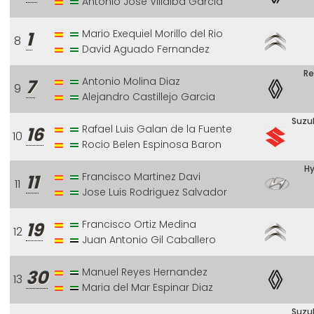
Antonio Jose Villalba Garcia
Mario Exequiel Morillo del Rio
1
8
David Aguado Fernandez
Re
Antonio Molina Diaz
7
9
Alejandro Castillejo Garcia
Suzuk
Rafael Luis Galan de la Fuente
16
10
Rocio Belen Espinosa Baron
Hy
Francisco Martinez Davi
11
11
Jose Luis Rodriguez Salvador
Francisco Ortiz Medina
19
12
Juan Antonio Gil Caballero
Manuel Reyes Hernandez
30
13
Maria del Mar Espinar Diaz
Suzuk