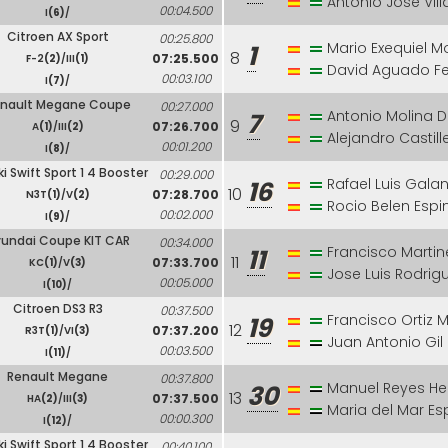
Antonio Jose Vil
00:04.500
I
(6)
/
Citroen AX Sport
00:25.800
Mario Exequiel Mo
1
8
07:25.500
F-2
(2)
/III
(1)
David Aguado F
00:03.100
I
(7)
/
nault Megane Coupe
00:27.000
Antonio Molina D
7
9
07:26.700
A
(1)
/III
(2)
Alejandro Castill
00:01.200
I
(8)
/
i Swift Sport 1 4 Booster
00:29.000
Rafael Luis Gala
16
10
07:28.700
N3T
(1)
/V
(2)
Rocio Belen Esp
00:02.000
I
(9)
/
undai Coupe KIT CAR
00:34.000
Francisco Martin
11
11
07:33.700
KC
(1)
/V
(3)
Jose Luis Rodrig
00:05.000
I
(10)
/
Citroen DS3 R3
00:37.500
Francisco Ortiz 
19
12
07:37.200
R3T
(1)
/VI
(3)
Juan Antonio Gil
00:03.500
I
(11)
/
Renault Megane
00:37.800
Manuel Reyes H
30
13
07:37.500
HA
(2)
/III
(3)
Maria del Mar Es
00:00.300
I
(12)
/
i Swift Sport 1 4 Booster
00:40.100