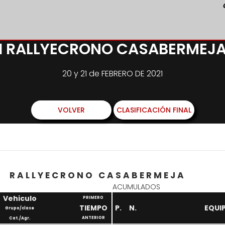
I RALLYECRONO CASABERMEJ
20 y 21 de FEBRERO DE 2021
VOLVER
CLASIFICACIÓN FINAL
RALLYECRONO CASABERMEJA
ACUMULADOS
Vehiculo
PRIMERO
TIEMPO
P.
N.
EQUI
Grupo/clase
ANTERIOR
Cat./Agr.