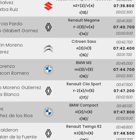
Galvez
07:39.800
N3T
(2)
/V
(4)
arba Ruiz
00:02.300
I
(13)
/
Renault Megane
00:41.000
rcia Pardo
07:40.700
F-2
(3)
/IV
(4)
to Gilabert Gomez
00:00.900
I
(14)
/
Citroen Saxo
00:42.700
tin Moreno
07:42.400
A
(2)
/II
(1)
erez
00:01.700
I
(15)
/
BMW M3
00:45.000
Lorenzo
07:44.700
HA
(3)
/V
(5)
acon Romero
00:02.300
I
(16)
/
Renault Clio Sport
00:47.500
 Moreno Gutierrez
07:47.200
F-2
(4)
/IV
(5)
s Blanco
00:02.500
I
(17)
/
BMW Compact
00:48.100
os
07:47.800
E1
(2)
/V
(6)
ez de los Rios
00:00.600
I
(18)
/
Renault Twingo R2
00:48.800
Calderon
07:48.500
R2
(3)
/IV
(6)
lan de la Fuente
00:00.700