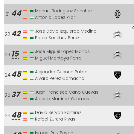
Manuel Rodriguez Sanchez
44
21
Antonio Lopez Pilar
Jose David Izquierdo Medina
42
22
Pablo Sanchez Perez
Jose Miguel Lopez Mañas
15
23
Miguel Montoya Parra
Alejandro Cuenca Pulido
45
24
Alvaro Perez Camacho
Juan Francisco Cano Cuevas
37
25
Alberto Martinez Yelamos
David Servan Ramirez
48
26
Rafael Zurera Rivas
Ismael Ruiz Pavon