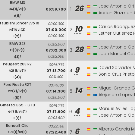
BMW M3
Jose Antonio Or
26
1
06:59.700
HA
(1)
/VI
(1)
Adrian Guzman 
I
(1)
/
tsubishi Lancer Evo IX
00:00.300
Carlos Rodrigue
10
2
07:00.000
N
(1)
/VI
(2)
Esther Gutierrez 
00:00.300
I
(2)
/
BMW 323
00:02.600
Jose Antonio Gon
28
3
07:02.300
E1
(1)
/V
(1)
Juan Manuel Co
00:02.300
I
(3)
/
Peugeot 208 R2
00:14.000
David Salvador M
9
4
07:13.700
R2
(1)
/IV
(1)
Sonia Cruz Prieto
00:11.400
I
(4)
/
Ford Fiesta R2T
00:14.600
Miguel Grande G
14
5
07:14.300
R2
(2)
/IV
(2)
Alejandro Lopez
00:00.600
I
(5)
/
Ginetta G55 - GT3
00:18.200
Manuel Aviles L
4
6
07:17.900
GT
(1)
/VII
(1)
Jose Antonio Go
00:03.600
II
(1)
/
Renault Clio
00:22.700
Alberto Garcia 
6
7
07:22.400
F-2
(1)
/IV
(3)