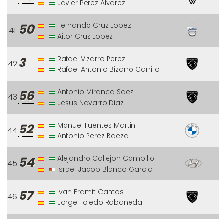
Javier Perez Alvarez
Fernando Cruz Lopez
50
41
Aitor Cruz Lopez
Rafael Vizarro Perez
3
42
Rafael Antonio Bizarro Carrillo
Antonio Miranda Saez
56
43
Jesus Navarro Diaz
Manuel Fuentes Martin
52
44
Antonio Perez Baeza
Alejandro Callejon Campillo
54
45
Israel Jacob Blanco Garcia
Ivan Framit Cantos
57
46
Jorge Toledo Rabaneda