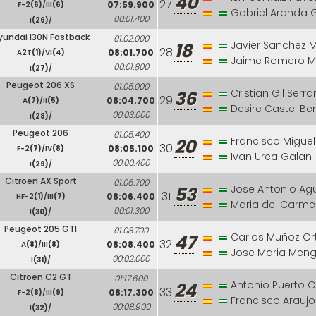
40
27
07:59.900
F-2
(6)
/III
(6)
Gabriel Aranda 
00:01.400
I
(26)
/
yundai I30N Fastback
01:02.000
Javier Sanchez 
18
28
08:01.700
A2T
(1)
/VI
(4)
Jaime Romero M
00:01.800
I
(27)
/
Peugeot 206 XS
01:05.000
Cristian Gil Serr
36
29
08:04.700
A
(7)
/II
(5)
Desire Castel B
00:03.000
I
(28)
/
Peugeot 206
01:05.400
Francisco Miguel
20
30
08:05.100
F-2
(7)
/IV
(8)
Ivan Urea Galan
00:00.400
I
(29)
/
Citroen AX Sport
01:06.700
Jose Antonio Ag
53
31
08:06.400
HF-2
(1)
/III
(7)
Maria del Carme
00:01.300
I
(30)
/
Peugeot 205 GTI
01:08.700
Carlos Muñoz O
47
32
08:08.400
A
(8)
/III
(8)
Jose Maria Meng
00:02.000
I
(31)
/
Citroen C2 GT
01:17.600
Antonio Puerto O
24
33
08:17.300
F-2
(8)
/III
(9)
Francisco Araujo
00:08.900
I
(32)
/