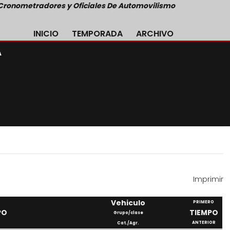
Cronometradores y Oficiales De Automovilismo
INICIO
TEMPORADA
ARCHIVO
A
Imprimir
Vehiculo
PRIMERO
PO
TIEMPO
Grupo/clase
ANTERIOR
Cat./Agr.