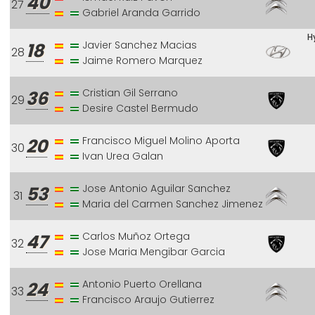
40
27
Gabriel Aranda Garrido
H
Javier Sanchez Macias
18
28
Jaime Romero Marquez
Cristian Gil Serrano
36
29
Desire Castel Bermudo
Francisco Miguel Molino Aporta
20
30
Ivan Urea Galan
Jose Antonio Aguilar Sanchez
53
31
Maria del Carmen Sanchez Jimenez
Carlos Muñoz Ortega
47
32
Jose Maria Mengibar Garcia
Antonio Puerto Orellana
24
33
Francisco Araujo Gutierrez