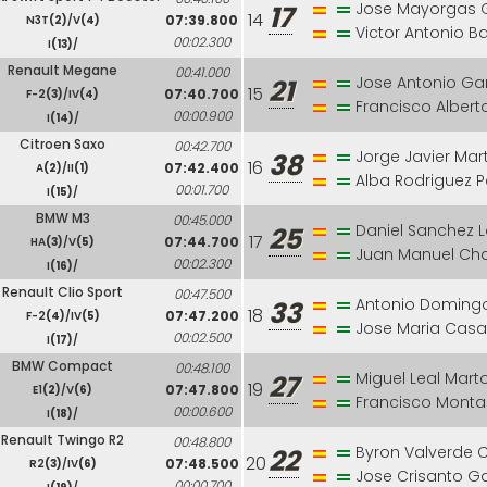
Jose Mayorgas 
17
14
07:39.800
N3T
(2)
/V
(4)
Victor Antonio B
00:02.300
I
(13)
/
Renault Megane
00:41.000
Jose Antonio Ga
21
15
07:40.700
F-2
(3)
/IV
(4)
Francisco Alber
00:00.900
I
(14)
/
Citroen Saxo
00:42.700
Jorge Javier Mar
38
16
07:42.400
A
(2)
/II
(1)
Alba Rodriguez P
00:01.700
I
(15)
/
BMW M3
00:45.000
Daniel Sanchez 
25
17
07:44.700
HA
(3)
/V
(5)
Juan Manuel Ch
00:02.300
I
(16)
/
Renault Clio Sport
00:47.500
Antonio Domingo
33
18
07:47.200
F-2
(4)
/IV
(5)
Jose Maria Casa
00:02.500
I
(17)
/
BMW Compact
00:48.100
Miguel Leal Mart
27
19
07:47.800
E1
(2)
/V
(6)
Francisco Montañ
00:00.600
I
(18)
/
Renault Twingo R2
00:48.800
Byron Valverde 
22
20
07:48.500
R2
(3)
/IV
(6)
Jose Crisanto Ga
00:00.700