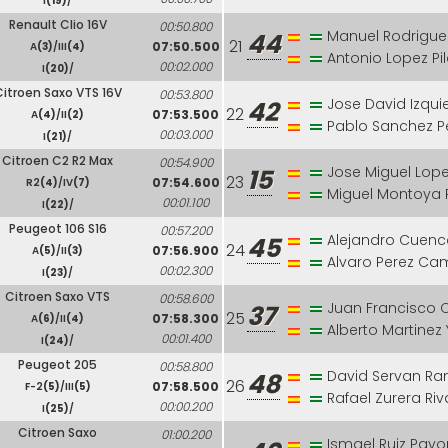
I
(19)
/
Renault Clio 16V
00:50.800
Manuel Rodrigue
44
21
07:50.500
A
(3)
/III
(4)
Antonio Lopez Pil
00:02.000
I
(20)
/
Citroen Saxo VTS 16V
00:53.800
Jose David Izqu
42
22
07:53.500
A
(4)
/II
(2)
Pablo Sanchez P
00:03.000
I
(21)
/
Citroen C2 R2 Max
00:54.900
Jose Miguel Lop
15
23
07:54.600
R2
(4)
/IV
(7)
Miguel Montoya 
00:01.100
I
(22)
/
Peugeot 106 S16
00:57.200
Alejandro Cuenc
45
24
07:56.900
A
(5)
/II
(3)
Alvaro Perez C
00:02.300
I
(23)
/
Citroen Saxo VTS
00:58.600
Juan Francisco
37
25
07:58.300
A
(6)
/II
(4)
Alberto Martine
00:01.400
I
(24)
/
Peugeot 205
00:58.800
David Servan Ra
48
26
07:58.500
F-2
(5)
/III
(5)
Rafael Zurera Ri
00:00.200
I
(25)
/
Citroen Saxo
01:00.200
Ismael Ruiz Pavo