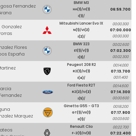
BMW M3
tigosa Fernandez
06:59.700
HA
(1)
/VI
(1)
Arana
I
(1)
/
Mitsubishi Lancer Evo IX
00:00.300
z Gonzalez
07:00.000
N
(1)
/VI
(2)
Porras
00:00.300
I
(2)
/
BMW 323
00:02.600
zalez Flores
07:02.300
E1
(1)
/V
(1)
bos España
00:02.300
I
(3)
/
Peugeot 208 R2
00:14.000
artinez
07:13.700
R2
(1)
/IV
(1)
00:11.400
I
(4)
/
Ford Fiesta R2T
00:14.600
arcia
07:14.300
R2
(2)
/IV
(2)
 Fernandez
00:00.600
I
(5)
/
Ginetta G55 - GT3
00:18.200
aguna
07:17.900
GT
(1)
/VII
(1)
nzalez Marquez
00:03.600
II
(1)
/
Renault Clio
00:22.700
Mateos
07:22.400
F-2
(1)
/IV
(3)