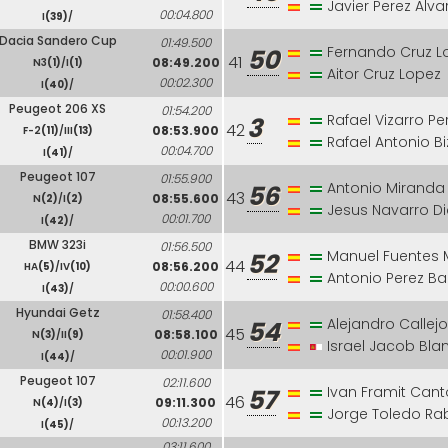
Javier Perez Alva
00:04.800
I
(39)
/
Dacia Sandero Cup
01:49.500
Fernando Cruz L
50
41
08:49.200
N3
(1)
/I
(1)
Aitor Cruz Lopez
00:02.300
I
(40)
/
Peugeot 206 XS
01:54.200
Rafael Vizarro Pe
3
42
08:53.900
F-2
(11)
/III
(13)
Rafael Antonio Bi
00:04.700
I
(41)
/
Peugeot 107
01:55.900
Antonio Miranda
56
43
08:55.600
N
(2)
/I
(2)
Jesus Navarro D
00:01.700
I
(42)
/
BMW 323i
01:56.500
Manuel Fuentes 
52
44
08:56.200
HA
(5)
/IV
(10)
Antonio Perez B
00:00.600
I
(43)
/
Hyundai Getz
01:58.400
Alejandro Callej
54
45
08:58.100
N
(3)
/II
(9)
Israel Jacob Bla
00:01.900
I
(44)
/
Peugeot 107
02:11.600
Ivan Framit Can
57
46
09:11.300
N
(4)
/I
(3)
Jorge Toledo R
00:13.200
I
(45)
/
03:11.600