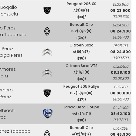
Peugeot 206 XS
01:23.900
 Bogallo
08:23.600
A
(9)
/II
(6)
Panzuela
00:06.300
I
(33)
/
Renault Clio
01:24.600
o Perez
08:24.300
F-2
(9)
/IV
(9)
ra Tobaruela
00:00.700
I
(34)
/
Citroen Saxo
01:25.100
 Perez
08:24.800
A
(10)
/II
(7)
alga Perez
00:00.500
I
(35)
/
Citroen Saxo VTS
01:28.400
 Amores
08:28.100
A
(11)
/II
(8)
rera
00:03.300
I
(36)
/
Peugeot 205 Rallye
01:31.100
ernero
08:30.800
F-2
(10)
/III
(10)
 Perez
00:02.700
I
(37)
/
Lancia Beta Coupe
01:42.400
Albiach
08:42.100
HA
(4)
/III
(11)
orca
00:11.300
I
(38)
/
Renault Clio
01:47.200
nchez Taboada
08:46.900
A
(12)
/III
(12)