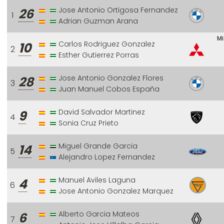
Jose Antonio Ortigosa Fernandez
26
1
Adrian Guzman Arana
Mi
Carlos Rodriguez Gonzalez
10
2
Esther Gutierrez Porras
Jose Antonio Gonzalez Flores
28
3
Juan Manuel Cobos España
David Salvador Martinez
9
4
Sonia Cruz Prieto
Miguel Grande Garcia
14
5
Alejandro Lopez Fernandez
Manuel Aviles Laguna
4
6
Jose Antonio Gonzalez Marquez
Alberto Garcia Mateos
6
7