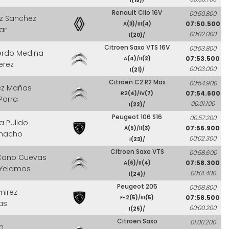
I
(19)
/
Renault Clio 16V
00:50.800
z Sanchez
07:50.500
A
(3)
/III
(4)
ar
00:02.000
I
(20)
/
Citroen Saxo VTS 16V
00:53.800
ierdo Medina
07:53.500
A
(4)
/II
(2)
erez
00:03.000
I
(21)
/
Citroen C2 R2 Max
00:54.900
ez Mañas
07:54.600
R2
(4)
/IV
(7)
Parra
00:01.100
I
(22)
/
Peugeot 106 S16
00:57.200
a Pulido
07:56.900
A
(5)
/II
(3)
amacho
00:02.300
I
(23)
/
Citroen Saxo VTS
00:58.600
 Cano Cuevas
07:58.300
A
(6)
/II
(4)
z Yelamos
00:01.400
I
(24)
/
Peugeot 205
00:58.800
mirez
07:58.500
F-2
(5)
/III
(5)
vas
00:00.200
I
(25)
/
Citroen Saxo
01:00.200
n