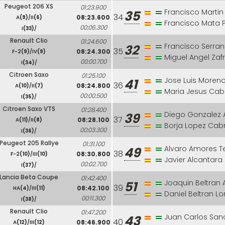
Peugeot 206 XS
01:23.900
Francisco Martin
35
34
08:23.600
A
(9)
/II
(6)
Francisco Mata 
00:06.300
I
(33)
/
Renault Clio
01:24.600
Francisco Serran
32
35
08:24.300
F-2
(9)
/IV
(9)
Miguel Angel Zaf
00:00.700
I
(34)
/
Citroen Saxo
01:25.100
Jose Luis Moreno
41
36
08:24.800
A
(10)
/II
(7)
Maria Jesus Cab
00:00.500
I
(35)
/
Citroen Saxo VTS
01:28.400
Diego Gonzalez
39
37
08:28.100
A
(11)
/II
(8)
Borja Lopez Cab
00:03.300
I
(36)
/
Peugeot 205 Rallye
01:31.100
Alvaro Amores T
49
38
08:30.800
F-2
(10)
/III
(10)
Javier Alcantara
00:02.700
I
(37)
/
Lancia Beta Coupe
01:42.400
Joaquin Beltran 
51
39
08:42.100
HA
(4)
/III
(11)
Daniel Beltran L
00:11.300
I
(38)
/
Renault Clio
01:47.200
Juan Carlos Sa
43
40
08:46.900
A
(12)
/III
(12)