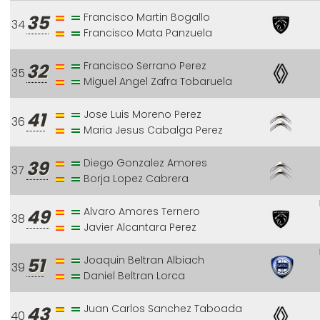
Francisco Martin Bogallo
35
34
Francisco Mata Panzuela
Francisco Serrano Perez
32
35
Miguel Angel Zafra Tobaruela
Jose Luis Moreno Perez
41
36
Maria Jesus Cabalga Perez
Diego Gonzalez Amores
39
37
Borja Lopez Cabrera
Alvaro Amores Ternero
49
38
Javier Alcantara Perez
Joaquin Beltran Albiach
51
39
Daniel Beltran Lorca
Juan Carlos Sanchez Taboada
43
40