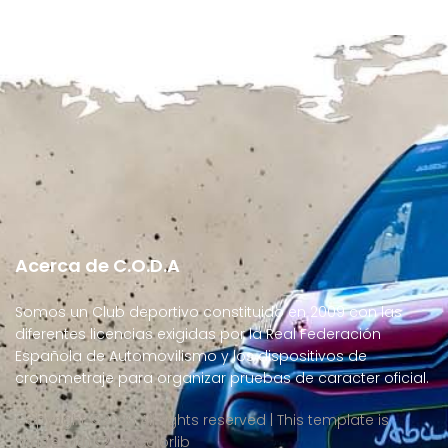
Acerca de C.O.D.A
Somos un Club deportivo constituido en 2009 con las
diferentes licencias exigidas por la Real Federación
Española de Automovilismo y los dispositivos de
cronometraje para organizar pruebas de caracter oficial.
Copyright ©
2026 All rights reserved | This template is
made with
by
Colorlib