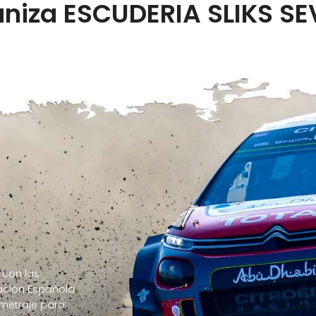
niza ESCUDERIA SLIKS SE
 con las
ración Española
ometraje para