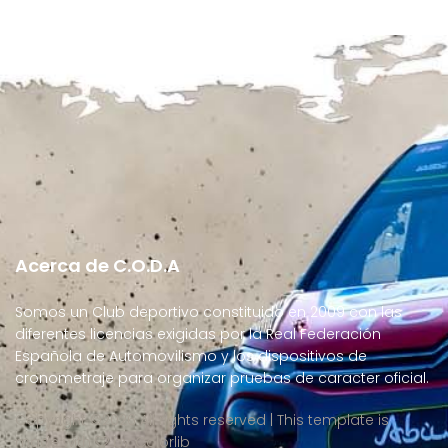
Acerca de C.O.D.A
Somos un Club deportivo constituido en 2009 con las
diferentes licencias exigidas por la Real Federación
Española de Automovilismo y los dispositivos de
cronometraje para organizar pruebas de caracter oficial.
Copyright ©
2026 All rights reserved | This template is
made with
by
Colorlib