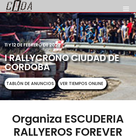
11 Y 12 DE FEBRERO DE 2022
I RALLYCRONO CIUDAD DE
CORDOBA
TABLÓN DE ANUNCIOS
VER TIEMPOS ONLINE
Organiza ESCUDERIA
RALLYEROS FOREVER