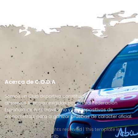
Acerca de C.O.D.A
Somos un Club deportivo constituido en 2009 con las
diferentes licencias exigidas por la Real Federación
Española de Automovilismo y los dispositivos de
cronometraje para organizar pruebas de caracter oficial.
Copyright ©
2026 All rights reserved | This template is
made with
by
Colorlib