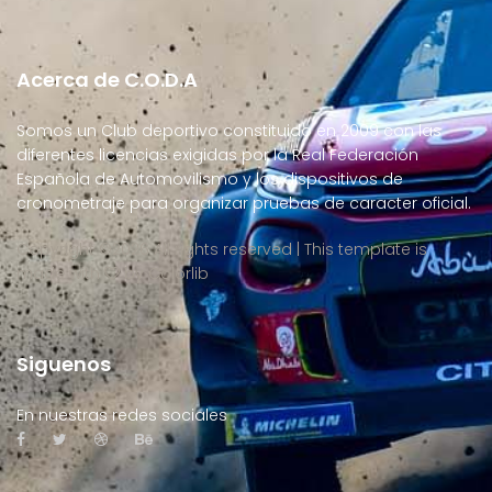
Acerca de C.O.D.A
Somos un Club deportivo constituido en 2009 con las
diferentes licencias exigidas por la Real Federación
Española de Automovilismo y los dispositivos de
cronometraje para organizar pruebas de caracter oficial.
Copyright ©
2026 All rights reserved | This template is
made with
by
Colorlib
Siguenos
En nuestras redes sociales