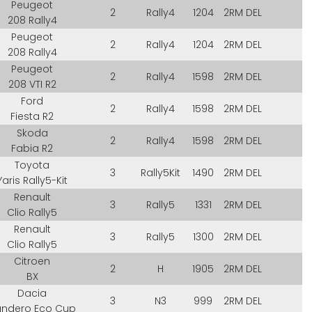
Peugeot
2
Rally4
1204
2RM DEL
208 Rally4
Peugeot
2
Rally4
1204
2RM DEL
208 Rally4
Peugeot
2
Rally4
1598
2RM DEL
208 VTI R2
Ford
2
Rally4
1598
2RM DEL
Fiesta R2
Skoda
2
Rally4
1598
2RM DEL
Fabia R2
Toyota
3
Rally5Kit
1490
2RM DEL
Yaris Rally5-Kit
Renault
3
Rally5
1331
2RM DEL
Clio Rally5
Renault
3
Rally5
1300
2RM DEL
Clio Rally5
Citroen
2
H
1905
2RM DEL
BX
Dacia
3
N3
999
2RM DEL
andero Eco Cup