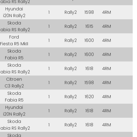
Fabia RS Rally2
Hyundai
1
Rally2
1598
4RM
i20N Rally2
Skoda
1
Rally2
1615
4RM
Fabia RS Rally2
Ford
1
Rally2
1600
4RM
Fiesta R5 MkII
Skoda
1
Rally2
1600
4RM
Fabia R5
Skoda
1
Rally2
1618
4RM
Fabia RS Rally2
Citroen
1
Rally2
1598
4RM
C3 Rally2
Skoda
1
Rally2
1620
4RM
Fabia R5
Hyundai
1
Rally2
1618
4RM
i20N Rally2
Skoda
1
Rally2
1618
4RM
Fabia RS Rally2
Skoda