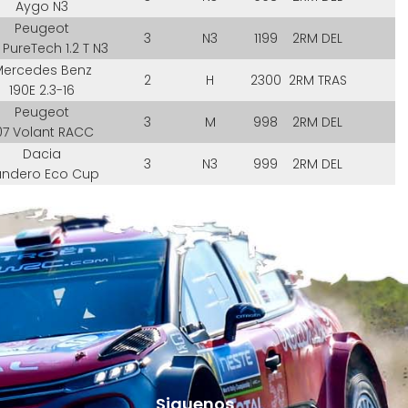
Aygo N3
Peugeot
3
N3
1199
2RM DEL
 PureTech 1.2 T N3
Mercedes Benz
2
H
2300
2RM TRAS
190E 2.3-16
Peugeot
3
M
998
2RM DEL
07 Volant RACC
Dacia
3
N3
999
2RM DEL
andero Eco Cup
Siguenos