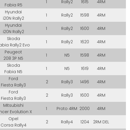
1
Rally2
1615
4RM
Fabia R5
Hyundai
1
Rally2
1598
4RM
i20N Rally2
Hyundai
1
Rally2
1600
4RM
i20N Rally2
Skoda
1
Rally2
1620
4RM
abia Rally2 Evo
Peugeot
1
N5
1598
4RM
208 3P N5
Skoda
1
N5
1619
4RM
Fabia N5
Ford
2
Rally3
1496
4RM
Fiesta Rally3
Ford
2
Rally3
1600
4RM
Fiesta Rally3
Mitsubishi
1
Proto 4RM
2000
4RM
ncer Evolution X
Opel
2
Rally4
1204
2RM DEL
Corsa Rally4