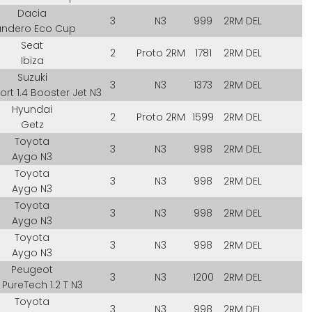
Dacia
3
N3
999
2RM DEL
andero Eco Cup
Seat
2
Proto 2RM
1781
2RM DEL
Ibiza
Suzuki
3
N3
1373
2RM DEL
port 1.4 Booster Jet N3
Hyundai
2
Proto 2RM
1599
2RM DEL
Getz
Toyota
3
N3
998
2RM DEL
Aygo N3
Toyota
3
N3
998
2RM DEL
Aygo N3
Toyota
3
N3
998
2RM DEL
Aygo N3
Toyota
3
N3
998
2RM DEL
Aygo N3
Peugeot
3
N3
1200
2RM DEL
 PureTech 1.2 T N3
Toyota
3
N3
998
2RM DEL