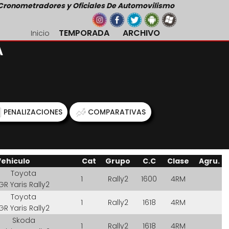
Cronometradores y Oficiales De Automovilismo
TEMPORADA
ARCHIVO
Inicio
A
PENALIZACIONES
COMPARATIVAS
Vehiculo
Cat
Grupo
C.C
Clase
Agru.
Toyota
1
Rally2
1600
4RM
GR Yaris Rally2
Toyota
1
Rally2
1618
4RM
GR Yaris Rally2
Skoda
1
Rally2
1618
4RM