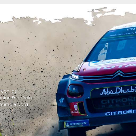
 con las
ración Española
ometraje para
mplate is made