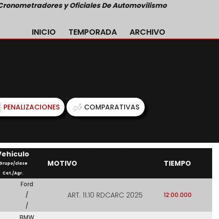
Cronometradores y Oficiales De Automovilismo
INICIO
TEMPORADA
ARCHIVO
PENALIZACIONES
COMPARATIVAS
Vehiculo
MOTIVO
TIEMPO
Grupo/clase
Cat./Agr.
Ford
ART. 11.10 RDCARC 2025
/
12:00.000
/
BMW