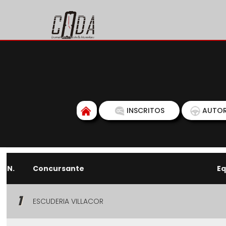
INSCRITOS
AUTOR
N.
Concursante
Eq
1
ESCUDERIA VILLACOR