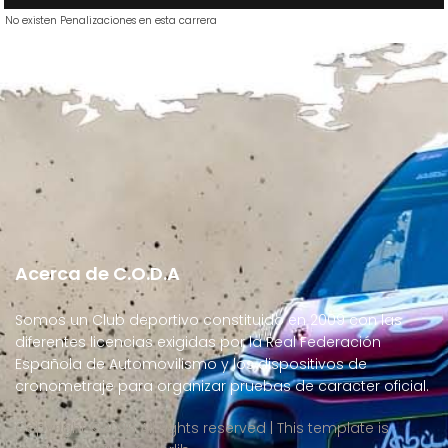
No existen Penalizaciones en esta carrera
Acerca de C.O.D.A
Somos un Club deportivo constituido en 2009 con las
diferentes licencias exigidas por la Real Federación
Española de Automovilismo y los dispositivos de
cronometraje para organizar pruebas de caracter oficial.
Copyright ©
2026 All rights reserved | This template is