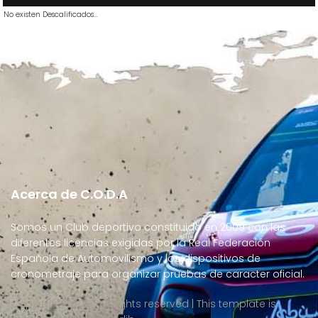
No existen Descalificados...
Acerca de C.O.D.A
Somos un Club deportivo constituido en 2009 con las
diferentes licencias exigidas por la Real Federación
Española de Automovilismo y los dispositivos de
cronometraje para organizar pruebas de caracter oficial.
Copyright ©
2026 All rights reserved | This template is