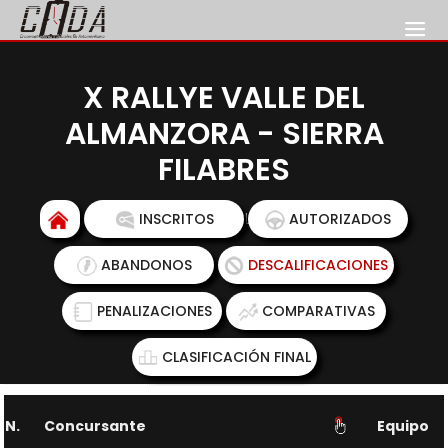
X RALLYE VALLE DEL
ALMANZORA - SIERRA
FILABRES
LISTA DE EXCLUIDOS
INSCRITOS
AUTORIZADOS
ABANDONOS
DESCALIFICACIONES
PENALIZACIONES
COMPARATIVAS
CLASIFICACIÓN FINAL
N.
Concursante
Equipo