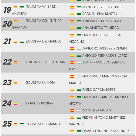
ESCUDERIA VALLE DEL
MANUEL REYES MARTINEZ
19
ANDARAX
RAQUEL LEIVA MARTIN
ESCUDERIA PONIENTE DE
ANTONIO PEREZ CASTRO
20
GRANADA
ANA MARTOS TRINIDAD
FRANCISCO JAVIER RIOS
21
ESCUDERIA DEL MARMOL
VIZCAINO
JAVIER RODRIGUEZ ROMERA
ANTONIO FERNANDEZ LOPEZ
22
AUTOMOVIL CLUB ALMERIA
JUAN FRANCISCO BERAZAS
LOPEZ
FRANCISCO MARTIN GARCIA
23
ESCUDERIA LA MOTA
MARTOS
PABLO GARCIA LOPEZ
FRANCISCO MIGUEL MOLINO
24
2R RALLYE RACING
APORTA
IVAN UREA GALAN
PEDRO ANTONIO MARTINEZ
25
ESCUDERIA DEL MARMOL
SANCHEZ
DAVID FERNANDEZ MARTINEZ