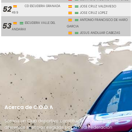
CD ESCUDERIA GRANADA
JOSE CRUZ VALDIVIESO
52
49.9
JOSE CRUZ LOPEZ
ANTONIO FRANCISCO DE HARO
ESCUDERIA VALLE DEL
53
GARCIA
ANDARAX
JESUS ANDUJAR CABEZAS
Acerca de C.O.D.A
Somos un Club deportivo constituido en 2009 con las
diferentes licencias exigidas por la Real Federación