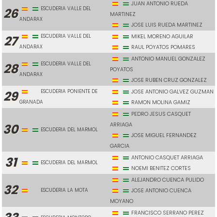
JUAN ANTONIO RUEDA
ESCUDERIA VALLE DEL
26
MARTINEZ
ANDARAX
JOSE LUIS RUEDA MARTINEZ
ESCUDERIA VALLE DEL
MIKEL MORENO AGUILAR
27
ANDARAX
RAUL POYATOS POMARES
ANTONIO MANUEL GONZALEZ
ESCUDERIA VALLE DEL
28
POYATOS
ANDARAX
JOSE RUBEN CRUZ GONZALEZ
ESCUDERIA PONIENTE DE
JOSE ANTONIO GALVEZ GUZMAN
29
GRANADA
RAMON MOLINA GAMIZ
PEDRO JESUS CASQUET
ARRIAGA
30
ESCUDERIA DEL MARMOL
JOSE MIGUEL FERNANDEZ
GARCIA
ANTONIO CASQUET ARRIAGA
31
ESCUDERIA DEL MARMOL
NOEMI BENITEZ CORTES
ALEJANDRO CUENCA PULIDO
32
ESCUDERIA LA MOTA
JOSE ANTONIO CUENCA
MOYANO
FRANCISCO SERRANO PEREZ