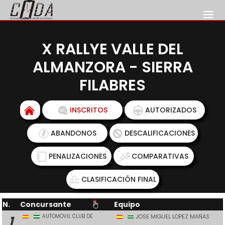
X RALLYE VALLE DEL
ALMANZORA - SIERRA
FILABRES
LISTA DE INSCRITOS
INSCRITOS
AUTORIZADOS
ABANDONOS
DESCALIFICACIONES
PENALIZACIONES
COMPARATIVAS
CLASIFICACIÓN FINAL
N.
Concursante
Equipo
AUTOMOVIL CLUB DE
JOSE MIGUEL LOPEZ MAÑAS
1