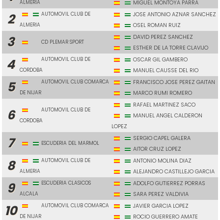
ALMERIA
MIGUEL MONTOYA PARRA
AUTOMOVIL CLUB DE
JOSE ANTONIO AZNAR SANCHEZ
2
ALMERIA
OSEL ROMAN RUIZ
DAVID PEREZ SANCHEZ
3
CD PLEMAR SPORT
ESTHER DE LA TORRE CLAVIJO
AUTOMOVIL CLUB DE
OSCAR GIL GAMBERO
4
CORDOBA
MANUEL CAUSSE DEL RIO
AUTOMOVIL CLUB COMARCA
FRANCISCO JOSE PEREZ GAITAN
5
DE NIJAR
MARCO RUMI ROMERO
RAFAEL MARTINEZ SACO
AUTOMOVIL CLUB DE
6
MANUEL ANGEL CALDERON
CORDOBA
LOPEZ
SERGIO CAPEL GALERA
7
ESCUDERIA DEL MARMOL
AITOR CRUZ LOPEZ
AUTOMOVIL CLUB DE
ANTONIO MOLINA DIAZ
8
ALMERIA
ALEJANDRO CASTILLEJO GARCIA
ESCUDERIA CLASICOS
ADOLFO GUTIERREZ PORRAS
9
ALCALA
SARA PEREZ VALDIVIA
AUTOMOVIL CLUB COMARCA
JAVIER GARCIA LOPEZ
10
DE NIJAR
ROCIO GUERRERO AMATE