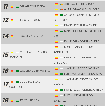
JOSE JAVIER LOPEZ RUIZ
11
ORBAYU COMPETICION
ANA ELOINA CASTILLO LOPEZ
ANTONIO DOMINGO MORENO
12
TTS COMPETICION
GUTIERREZ
FRANCISCO RUIZ ALCAIDE
MARIO EXEQUIEL MORILLO DEL
14
ESCUDERIA LA MOTA
RIO
DAVID AGUADO FERNANDEZ
MIGUEL ANGEL ZUNINO
MIGUEL ANGEL ZUNINO
RODRIGUEZ
15
RODRIGUEZ
FRANCISCO JOSE GARCIA
CALDERON
JUAN JESUS COCA MORENO
16
ESCUDRIA SIERRA MORENA
LUISA MARIA BENITEZ MORENO
JUAN M MELENDEZ-VALDES
CD GERMAN LEAL
17
MUÑOZ
COMPETICION
FRANCISCO J PEDRERO ORTEGA
MAXIMIANO GALLARDO
18
TTS COMPETICON
SANCHEZ
MERCEDES CANO JIMENEZ