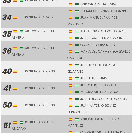
33
ESCUDERIA MONTORO
ANTONIO CALERO LARA
EDUARDO FERNANDEZ GARRE
34
ESCUDERIA LA MOTA
JUAN MANUEL RAMIREZ
MARTINEZ
AUTOMOVIL CLUB DE
ALEJANDRO LOPEZOSA CAPEL
35
ALMERIA
JOSE JOAQUIN DIAZ MOLINA
OSCAR SEGURA NIETO
AUTOMOVIL CLUB DE
36
MARIA DEL CARMEN BORGOÑOZ
ALMERIA
CASTEJON
JOSE IGNACIO GARCIA
40
ESCUDERIA DOBLE 30
BEJARANO
JOSE LUQUE JAIME
JESUS LUQUE BARRAZA
41
ESCUDERIA DOBLE 30
M LUISA VILLEGAS MESA
JOSE LUIS GOMEZ FERNANDEZ
50
ESCUDERIA DOBLE 30
JUAN ANTONIO GOMEZ
FERNANDEZ
ANTONIO GABRIEL FLORES
ESCUDERIA VALLE DEL
51
MARTINEZ
ANDARAX
GERVASIO VICENTE TAPIA PEREZ